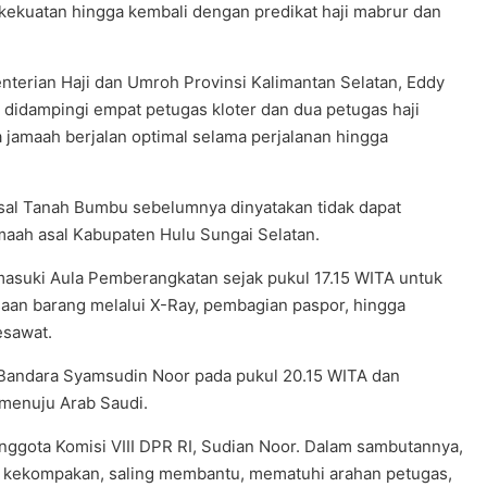
 kekuatan hingga kembali dengan predikat haji mabrur dan
nterian Haji dan Umroh Provinsi Kalimantan Selatan, Eddy
 didampingi empat petugas kloter dan dua petugas haji
jamaah berjalan optimal selama perjalanan hingga
sal Tanah Bumbu sebelumnya dinyatakan tidak dapat
emaah asal Kabupaten Hulu Sungai Selatan.
masuki Aula Pemberangkatan sejak pukul 17.15 WITA untuk
an barang melalui X-Ray, pembagian paspor, hingga
esawat.
andara Syamsudin Noor pada pukul 20.15 WITA dan
 menuju Arab Saudi.
nggota Komisi VIII DPR RI, Sudian Noor. Dalam sambutannya,
a kekompakan, saling membantu, mematuhi arahan petugas,