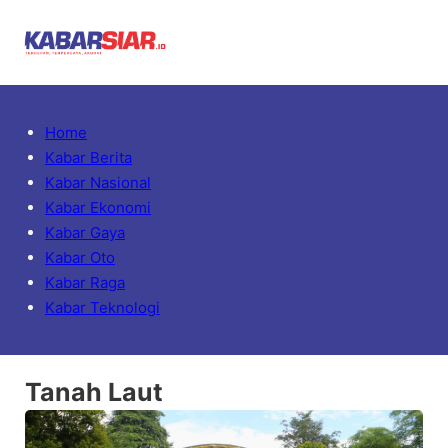
Home
Kabar Berita
Kabar Nasional
Kabar Ekonomi
Kabar Gaya
Kabar Oto
Kabar Raga
Kabar Teknologi
Tanah Laut