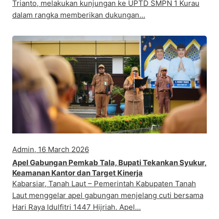
Trianto, melakukan kunjungan ke UPTD SMPN 1 Kurau
dalam rangka memberikan dukungan…
Admin, 16 March 2026
Apel Gabungan Pemkab Tala, Bupati Tekankan Syukur,
Keamanan Kantor dan Target Kinerja
Kabarsiar, Tanah Laut – Pemerintah Kabupaten Tanah
Laut menggelar apel gabungan menjelang cuti bersama
Hari Raya Idulfitri 1447 Hijriah. Apel…