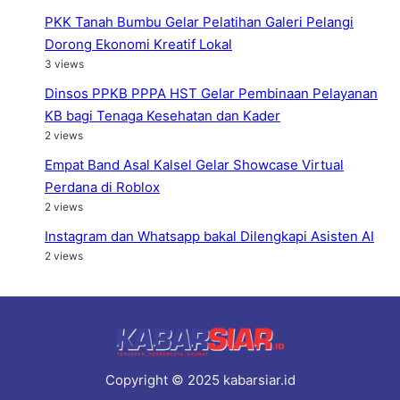
PKK Tanah Bumbu Gelar Pelatihan Galeri Pelangi
Dorong Ekonomi Kreatif Lokal
3 views
Dinsos PPKB PPPA HST Gelar Pembinaan Pelayanan
KB bagi Tenaga Kesehatan dan Kader
2 views
Empat Band Asal Kalsel Gelar Showcase Virtual
Perdana di Roblox
2 views
Instagram dan Whatsapp bakal Dilengkapi Asisten AI
2 views
Copyright © 2025 kabarsiar.id