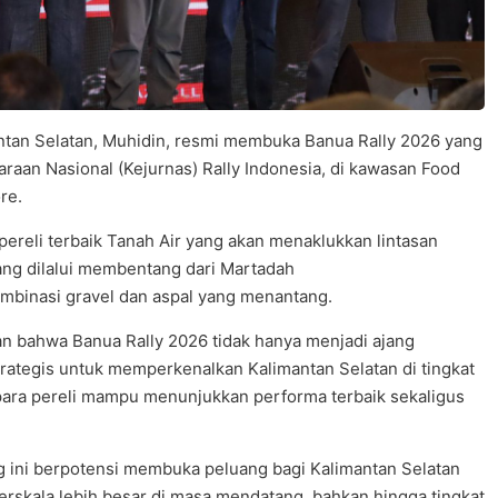
tan Selatan, Muhidin, resmi membuka Banua Rally 2026 yang
raan Nasional (Kejurnas) Rally Indonesia, di kawasan Food
re.
reli terbaik Tanah Air yang akan menaklukkan lintasan
yang dilalui membentang dari Martadah
ombinasi gravel dan aspal yang menantang.
 bahwa Banua Rally 2026 tidak hanya menjadi ajang
trategis untuk memperkenalkan Kalimantan Selatan di tingkat
p para pereli mampu menunjukkan performa terbaik sekaligus
 ini berpotensi membuka peluang bagi Kalimantan Selatan
erskala lebih besar di masa mendatang, bahkan hingga tingkat