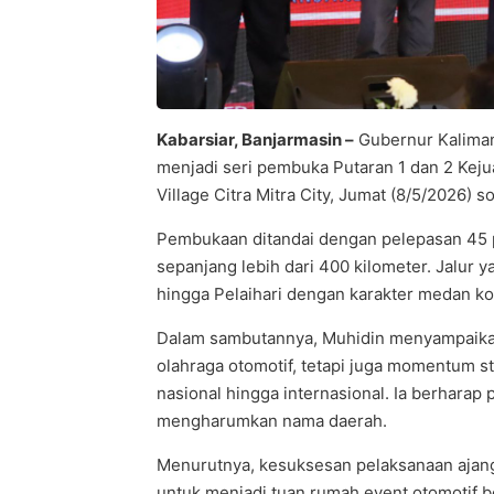
Kabarsiar, Banjarmasin –
Gubernur Kaliman
menjadi seri pembuka Putaran 1 dan 2 Kejua
Village Citra Mitra City, Jumat (8/5/2026) so
Pembukaan ditandai dengan pelepasan 45 pe
sepanjang lebih dari 400 kilometer. Jalur 
hingga Pelaihari dengan karakter medan k
Dalam sambutannya, Muhidin menyampaikan
olahraga otomotif, tetapi juga momentum s
nasional hingga internasional. Ia berhara
mengharumkan nama daerah.
Menurutnya, kesuksesan pelaksanaan ajang
untuk menjadi tuan rumah event otomotif b