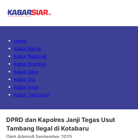
Home
Kabar Berita
Kabar Nasional
Kabar Ekonomi
Kabar Gaya
Kabar Oto
Kabar Raga
Kabar Teknologi
DPRD dan Kapolres Janji Tegas Usut
Tambang Ilegal di Kotabaru
Oleh Admin
8 September 2025