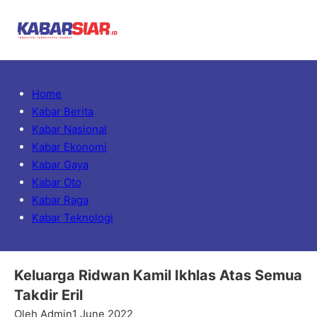
Home
Kabar Berita
Kabar Nasional
Kabar Ekonomi
Kabar Gaya
Kabar Oto
Kabar Raga
Kabar Teknologi
Keluarga Ridwan Kamil Ikhlas Atas Semua
Takdir Eril
Oleh Admin
1 June 2022