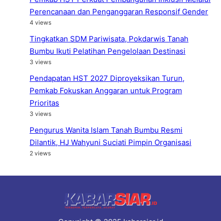
Perencanaan dan Penganggaran Responsif Gender
4 views
Tingkatkan SDM Pariwisata, Pokdarwis Tanah
Bumbu Ikuti Pelatihan Pengelolaan Destinasi
3 views
Pendapatan HST 2027 Diproyeksikan Turun,
Pemkab Fokuskan Anggaran untuk Program
Prioritas
3 views
Pengurus Wanita Islam Tanah Bumbu Resmi
Dilantik, HJ Wahyuni Suciati Pimpin Organisasi
2 views