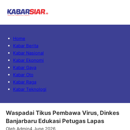
Home
Kabar Berita
Kabar Nasional
Kabar Ekonomi
Kabar Gaya
Kabar Oto
Kabar Raga
Kabar Teknologi
Waspadai Tikus Pembawa Virus, Dinkes
Banjarbaru Edukasi Petugas Lapas
Oleh Admin
4 June 2026